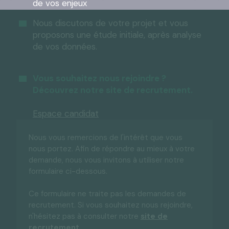
de vos enjeux
Nous discutons de votre projet et vous
proposons une étude initiale, après analyse
de vos données.
Vous souhaitez nous rejoindre ?
Découvrez notre site de recrutement.
Espace candidat
Nous vous remercions de l'intérêt que vous
nous portez. Afin de répondre au mieux à votre
demande, nous vous invitons à utiliser notre
formulaire ci-dessous.
Ce formulaire ne traite pas les demandes de
recrutement. Si vous souhaitez nous rejoindre,
n'hésitez pas à consulter notre
site de
recrutement.