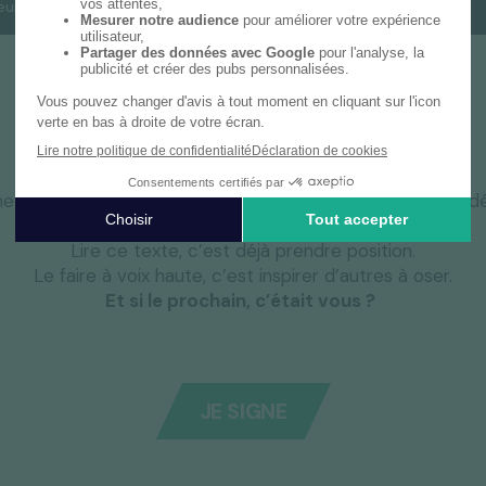
eur
Entrepreneure
Derrière chaque vidéo, il y a une histoire.
Un parcours. Des doutes. Des réussites.
ne prise de parole portée par des entrepreneurs qui ont d
De partager. De transmettre. D’incarner.
Lire ce texte, c’est déjà prendre position.
Le faire à voix haute, c’est inspirer d’autres à oser.
Et si le prochain, c’était vous ?
JE SIGNE