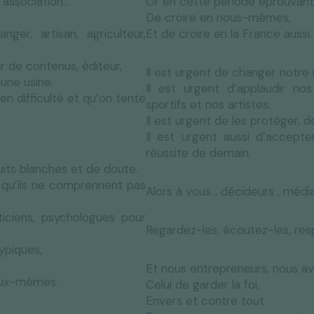
, association…
Or en cette période éprouvant
De croire en nous-mêmes,
er, artisan, agriculteur,
Et de croire en la France aussi.
r de contenus, éditeur,
Il est urgent de changer notre 
’une usine.
Il est urgent d’applaudir n
n difficulté et qu’on tente
sportifs et nos artistes.
Il est urgent de les protéger, de
Il est urgent aussi d’accepte
réussite de demain.
nuits blanches et de doute.
 qu’ils ne comprennent pas
Alors à vous… décideurs , média
ticiens, psychologues pour
Regardez-les, écoutez-les, res
ypiques,
Et nous entrepreneurs, nous av
 eux-mêmes.
Celui de garder la foi,
Envers et contre tout.