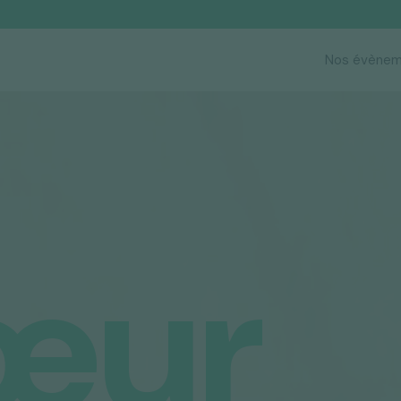
Nos évènem
œur