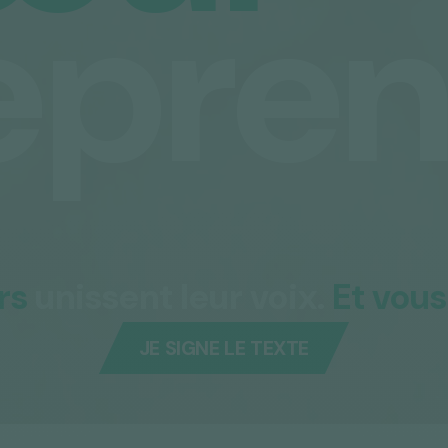
epre
rs
unissent leur voix.
Et vous
JE SIGNE LE TEXTE