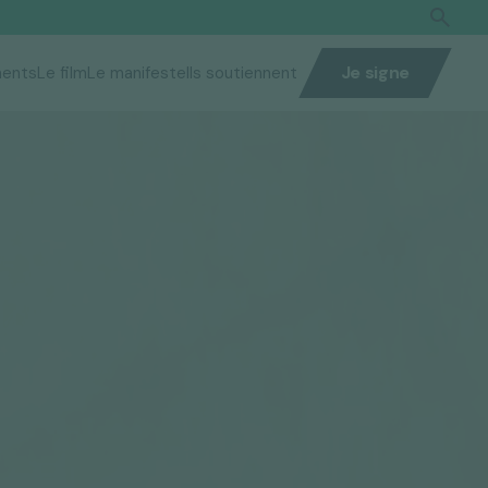
Je signe
ents
Le film
Le manifeste
Ils soutiennent
Rechercher