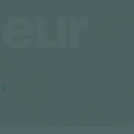
neur
 ?