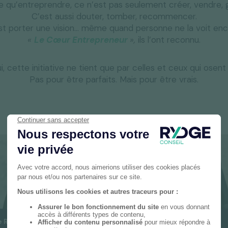
e qu’entreprendre, ce n’est pas seulement créer, vendre, g
C’est aussi douter, tomber, recommencer.
st porter une vision… même quand personne ne la voit enc
«
Le Cœur Entrepreneur
»,
ils l’ont reconnu.
i, cette initiative ne tient que par celles et ceux qui osent
Pas pour être parfaits. Mais pour être vrais.
e Richard
Joëlle Dago-Serry