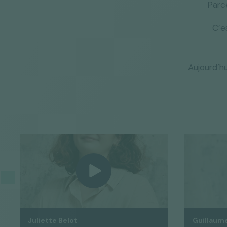
Parc
C’e
Aujourd’hu
Juliette Belot
Guillaum