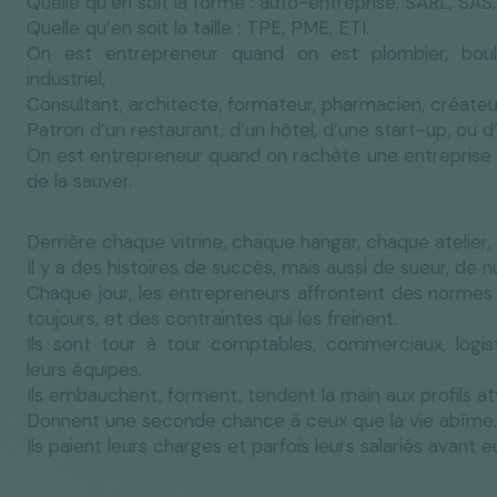
Quelle qu’en soit la forme : auto-entreprise, SARL, SAS
Quelle qu’en soit la taille : TPE, PME, ETI.
On est entrepreneur quand on est plombier, boulang
industriel,
Consultant, architecte, formateur, pharmacien, créateu
Patron d’un restaurant, d’un hôtel, d’une start-up, ou d
On est entrepreneur quand on rachète une entreprise e
de la sauver.
Derrière chaque vitrine, chaque hangar, chaque atelier,
Il y a des histoires de succès, mais aussi de sueur, de 
Chaque jour, les entrepreneurs affrontent des normes
toujours, et des contraintes qui les freinent.
Ils sont tour à tour comptables, commerciaux, logis
leurs équipes.
Ils embauchent, forment, tendent la main aux profils at
Donnent une seconde chance à ceux que la vie abîme.
Ils paient leurs charges et parfois leurs salariés avant