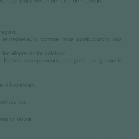
e, nous avons besoin de rêver de nouveau,
regard.
os entrepreneurs comme nous applaudissons nos
 les alléger, de les célébrer.
r l’échec entrepreneurial, qui porte en germe la
s, influenceurs,
pectez-les.
ons un devoir,