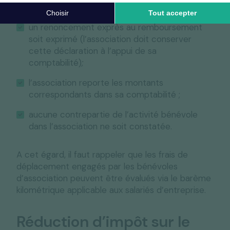
péages, etc.) ;
un renoncement exprès au remboursement
soit exprimé (l’association doit conserver
cette déclaration à l’appui de sa
comptabilité)
;
l’association reporte les montants
correspondants dans sa comptabilité ;
aucune contrepartie de l’activité bénévole
dans l’association ne soit constatée.
A cet égard, il faut rappeler que les frais de
déplacement engagés par les bénévoles
d’association peuvent être évalués via le barème
kilométrique applicable aux salariés d’entreprise.
Réduction d’impôt sur le