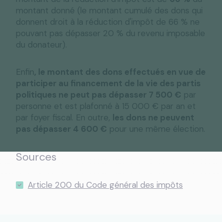
montant donné (le montant cumulé des dons qui
donnent droit à la réduction d'impôt de 66 % ne
pouvant pas dépasser 20 % du revenu imposable
du donateur).
Enfin
, le montant des dons effectués en vue de
participer au financement de la vie des partis
politiques ne peut pas dépasser 7 500 €
par
personne et est plafonné à 15 000 € par an et
par foyer fiscal. En outre,
les dons ne peuvent
pas dépasser 4 600 €
pour une même élection.
Sources
Article 200 du Code général des impôts