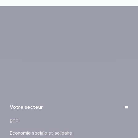
Vous pouvez vous désinscrire à tout moment à l’aide
des liens de désinscription ou en cliquant sur ce lien :
j’exerce mes droits
.
Votre secteur
BTP
Economie sociale et solidaire