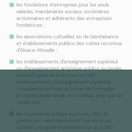
les fondations d’entreprise pour les seuls
salariés, mandataires sociaux, sociétaires,
actionnaires et adhérents des entreprises
fondatrices ;
les associations cultuelles ou de bienfaisance
et établissements publics des cultes reconnus
d'Alsace-Moselle ;
les établissements d'enseignement supérieur
ou d'enseignement artistique publics ou privés,
d'intérêt général, à but non lucratif,
établissements d’enseignement supérieur
consulaire pour leurs activités de formation
professionnelle initiale et continue, ainsi que de
recherche ;
les organismes publics ou privés, dont la
gestion est désintéressée et qui ont pour
activité principale la présentation au public