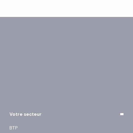
Vous pouvez vous désinscrire à tout moment à l’aide
des liens de désinscription ou en cliquant sur ce lien :
j’exerce mes droits
.
Votre secteur
BTP