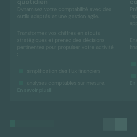
quotidien
co
Dynamisez votre comptabilité avec des
Pré
outils adaptés et une gestion agile.
rap
app
Transformez vos chiffres en atouts
stratégiques et prenez des décisions
Ens
pertinentes pour propulser votre activité
fin
:
simplification des flux financiers
analyses comptables sur mesure.
En 
En savoir plus