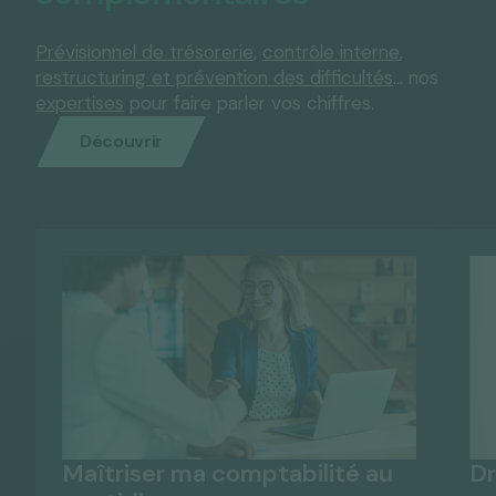
Prévisionnel de trésorerie
,
contrôle interne
,
restructuring et prévention des difficultés
… nos
expertises
pour faire parler vos chiffres.
Découvrir
Maîtriser ma comptabilité au
Dr