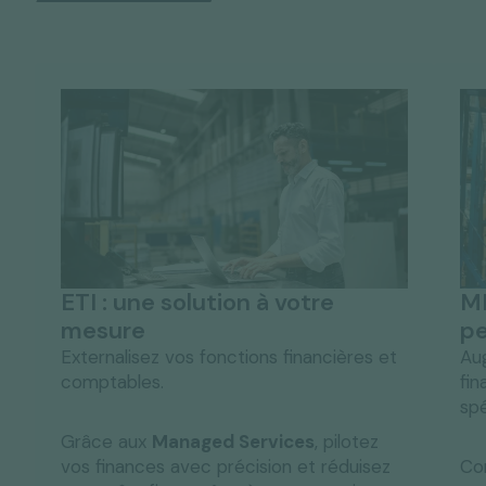
ETI : une solution à votre
ME
mesure
pe
Externalisez vos fonctions financières et
Au
comptables.
fin
spé
Grâce aux
Managed Services
, pilotez
vos finances avec précision et réduisez
Com