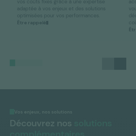
vos coûts fixes grâce à une expertise
ac
adaptée à vos enjeux et des solutions
vo
optimisées pour vos performances.
déc
coû
Être rappelé
Êt
Vos enjeux, nos solutions
Découvrez nos
solutions
complémentaires