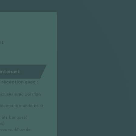
nt
intenant
 réception avec :
ncluses avec workflow
onnecteurs standards et
hats, banques)
és)
avec workflow de