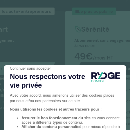
les auto-entrepreneurs
Le plus populaire
art
Sérénité
agement
Abonnement sans engageme
À PARTIR DE
49€
/mois HT
r maintenant
Démarrer ma
e en réception avec :
Une plateforme agréée en
)
Utilisateurs illimités
t/an incluses
2 400 factures d'achat/an i
de validation
llimitées)
Connexion aux outils via c
aleur probante sur demande
web API
e de l'administration fiscale
Accès aux journaux (OD, ac
Compte pro (avec CB illimit
Gestion des notes de frais 
validation