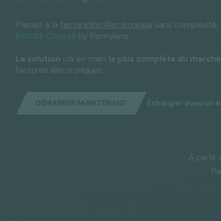
Passez à la
facturation électronique
sans complexité,
RYDGE Conseil
by Pennylane.
Solutions "C
Tous nos services
Media & Actualités
Espace Pres
La solution
clé en main
la plus complète du marché
factures électroniques.
DÉMARRER MAINTENANT
Échanger avec un e
À partir
Pa