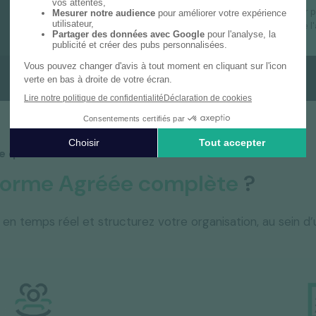
GED et archivage à valeur
Inscription à l'annuaire de l
re quotidien
forme Agréée complète
?
s en temps réel et structurez votre organisation, au sein 