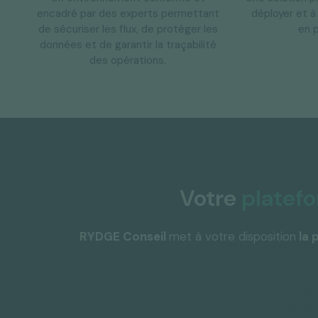
encadré par des experts permettant
déployer et à
de sécuriser les flux, de protéger les
en p
données et de garantir la traçabilité
des opérations.
Votre
platef
RYDGE Conseil
met à votre disposition
la 