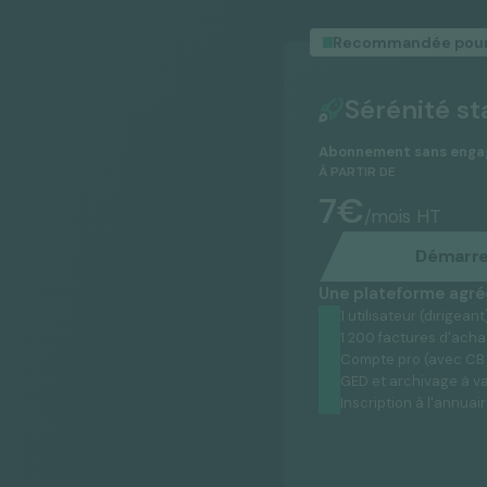
Recommandée pour 
Sérénité st
Abonnement sans eng
À PARTIR DE
7€
/mois HT
Démarre
Une plateforme agréé
1 utilisateur (dirigeant
1 200 factures d'acha
Compte pro (avec CB i
GED et archivage à v
Inscription à l'annuair