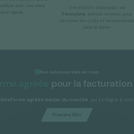
 utiliser avec une mise
Une solution s’appuyant sur
lace rapide.
Pennylane
, éditeur reconnu, pour
sécuriser les outils et les processu
dans la durée.
Nos solutions clés en main
orme agréée
pour la facturatio
plateforme agréée leader du marché
, qui s'intègre à vo
Prendre RDV