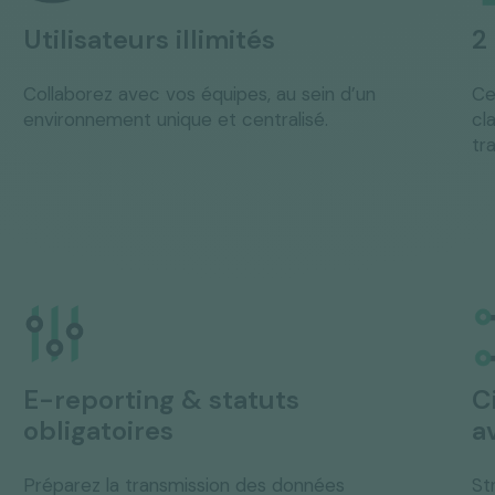
Utilisateurs illimités
2
Collaborez avec vos équipes, au sein d’un
Ce
environnement unique et centralisé.
cl
tr
E-reporting & statuts
C
obligatoires
a
Préparez la transmission des données
St