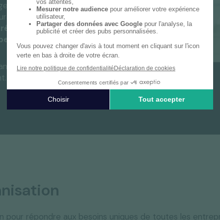
gence : nous vous
rables qui
résultats et
 performance
.
nisation et vous
t.
nisation
 pour répondre aux besoins uniques de toutes les entrepr