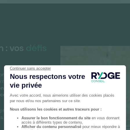
 : vos
défis
omptabilité et de la
r immédiatement à vos
ns stratégiques
,
 continuité optimale
.
pter parfaitement à
s.