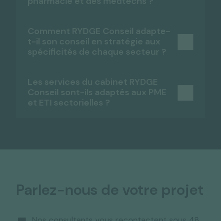
pharmacie et des medtechs ?
RYDGE
Comment RYDGE Conseil adapte-
Conseil
t-il son conseil en stratégie aux
spécificités de chaque secteur ?
Les services du cabinet RYDGE
Conseil sont-ils adaptés aux PME
et ETI sectorielles ?
la conformité et la gouvernance des
données :
RYDGE Conseil
RYDGE Conseil
l'optimisation des processus et de
Parlez-nous de votre projet
l'organisation :
Nos consultants vous recontactent sous 48