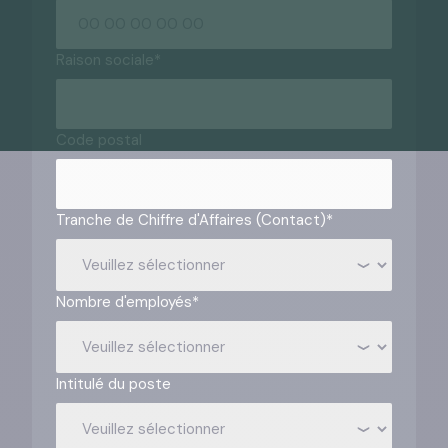
Raison sociale
*
Code postal
Tranche de Chiffre d'Affaires (Contact)
*
Nombre d'employés
*
Intitulé du poste