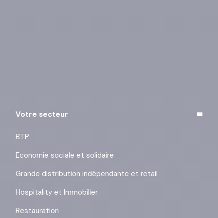
Vous pouvez vous désinscrire à tout moment à l’aide
des liens de désinscription ou en cliquant sur ce lien :
j’exerce mes droits
.
Votre secteur
BTP
Economie sociale et solidaire
Grande distribution indépendante et retail
Hospitality et Immobilier
Restauration