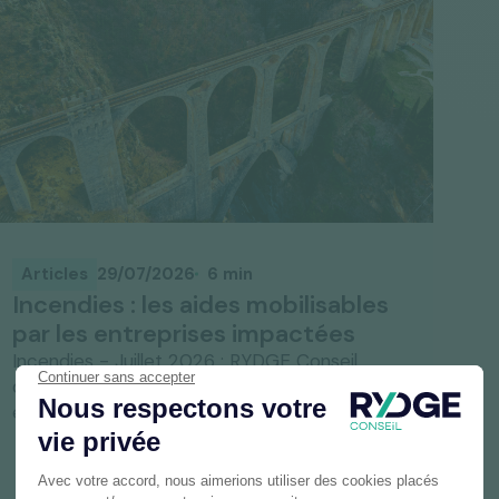
Articles
29/07/2026
6 min
Incendies : les aides mobilisables
par les entreprises impactées
Incendies - Juillet 2026 : RYDGE Conseil
décrypte les aides d'urgence pour les
entreprises impactées et vous accompagne.
Lire l'article