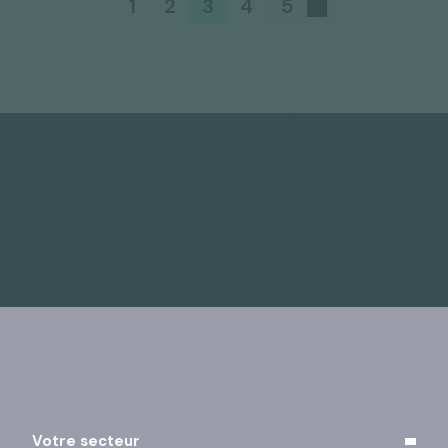
1
2
3
4
5
Vous pouvez vous désinscrire à tout moment à l’aide
des liens de désinscription ou en cliquant sur ce lien :
j’exerce mes droits
.
Votre secteur