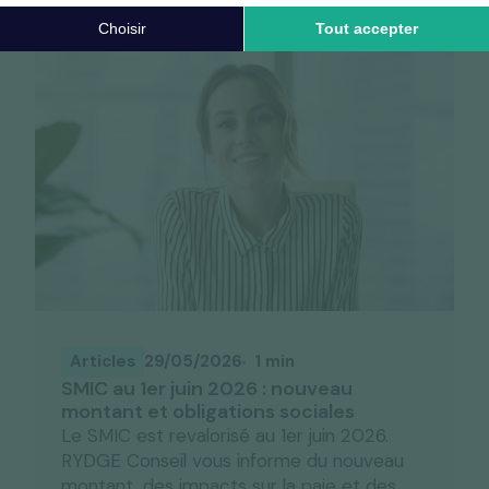
Articles
29/05/2026
1 min
SMIC au 1er juin 2026 : nouveau
montant et obligations sociales
Le SMIC est revalorisé au 1er juin 2026.
RYDGE Conseil vous informe du nouveau
montant, des impacts sur la paie et des