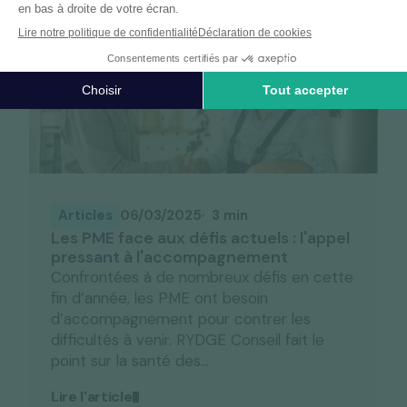
Articles
06/03/2025
3 min
Les PME face aux défis actuels : l'appel
pressant à l'accompagnement
Confrontées à de nombreux défis en cette
fin d’année, les PME ont besoin
d’accompagnement pour contrer les
difficultés à venir. RYDGE Conseil fait le
point sur la santé des...
Lire l'article