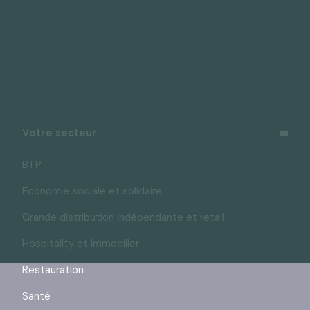
Vous pouvez vous désinscrire à tout moment à l’aide
des liens de désinscription ou en cliquant sur ce lien :
j’exerce mes droits
.
Votre secteur
BTP
Economie sociale et solidaire
Grande distribution indépendante et retail
Hospitality et Immobilier
Restauration
Santé