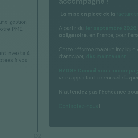
accompagne !
La mise en place de la
facturat
’une gestion
A partir du
1er septembre 2026
votre PME,
obligatoire,
en France, pour l’ens
Cette réforme majeure implique d
t investis à
d’anticiper,
dès maintenant !
aptées à vos
RYDGE Conseil vous accompa
vous apportant un conseil d'exper
N’attendez pas l’échéance pour 
Contactez-nous
!
02