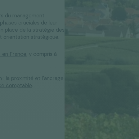
Bénéficiez de nos conseils en
Rennes
Lille
investissements et prévoyance
eurs du management
Facturation
Dirigeants
Nos bureaux
Pack Essentiel
Pack Essentiel
Pack Essentiel
Pack Essentiel
Pack Essentiel
Pack Confort
Pack Confort
Pack Confort
Pack Confort
Pack Confort
électronique
 phases cruciales de leur
 en place de la
stratégie des
lés en main"
Pack Essentiel
Pack Confort
se
Publications officielles
 orientation stratégique.
t en France
, y compris à
: la proximité et l’ancrage
ise comptable
.