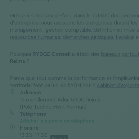
Grâce à notre savoir-faire dans la totalité des sect
d’entreprise, nous assistons les entreprises durant les
management :
gestion comptable
, définition et mise
Solutions "C
Tous nos services
Media & Actualités
Espace Pres
ressources humaines
,
démarches juridiques
,
fiscalité
et
Pourquoi
RYDGE Conseil
a établi des
bureaux partou
Reims
?
Parce que tout comme la performance et l’implication 
territorial font partie de l’ADN notre
cabinet d’expert
Adresse
19 rue Clément Ader, 51100 Reims
(Pole Techno Henri Farman)
Téléphone
Afficher le numéro de téléphone
Horaire
13:30-17:30