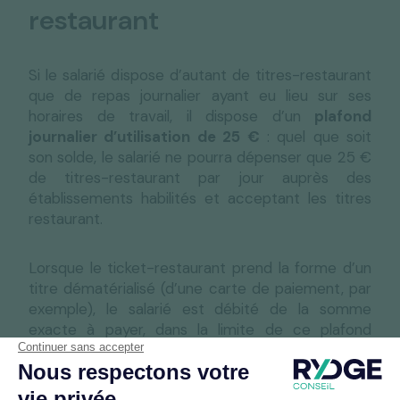
restaurant
Si le salarié dispose d’autant de titres-restaurant
que de repas journalier ayant eu lieu sur ses
horaires de travail, il dispose d’un
plafond
journalier d’utilisation de 25 €
: quel que soit
son solde, le salarié ne pourra dépenser que 25 €
de titres-restaurant par jour auprès des
établissements habilités et acceptant les titres
restaurant.
Lorsque le ticket-restaurant prend la forme d’un
titre dématérialisé (d’une carte de paiement, par
exemple), le salarié est débité de la somme
exacte à payer, dans la limite de ce plafond
journalier.