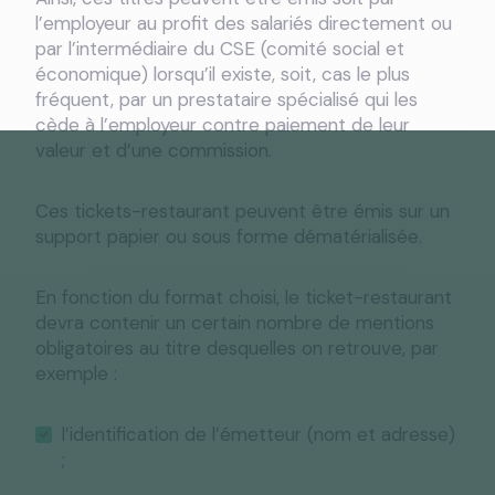
l’employeur au profit des salariés directement ou
par l’intermédiaire du CSE (comité social et
économique) lorsqu’il existe, soit, cas le plus
fréquent, par un prestataire spécialisé qui les
cède à l’employeur contre paiement de leur
valeur et d’une commission.
Ces tickets-restaurant peuvent être émis sur un
support papier ou sous forme dématérialisée.
En fonction du format choisi, le ticket-restaurant
devra contenir un certain nombre de mentions
obligatoires au titre desquelles on retrouve, par
exemple :
l’identification de l’émetteur (nom et adresse)
;