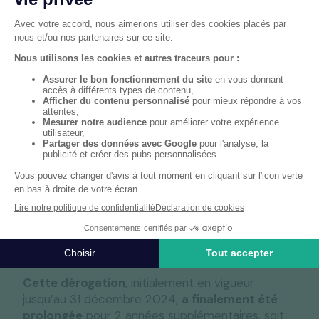
Pour quels produits ?
Initialement, le ticket-restaurant ne pouvait être
utilisé que pour des produits alimentaires
directement consommables, à l’exclusion de
toute denrée nécessitant une préparation
culinaire préalable.
Mais, afin de
soutenir le pouvoir d’achat des
salariés
, une
loi du 16 août 2022
autorisé les
salariés à utiliser les titres-restaurant pour payer
en tout ou partie le prix de tout produit
alimentaire, qu’il soit ou non directement
consommable, acheté auprès d’une entreprise
habilitée à accepter ces titres.
Cette dérogation
, initialement en vigueur
jusqu’au 31 décembre 2024,
a finalement été
prolongée
pour 2 années supplémentaires, soit