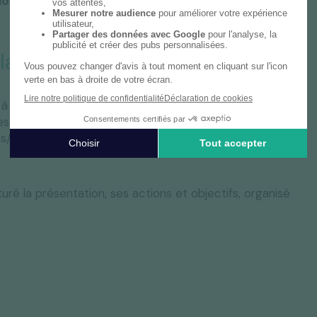
lobale, à savoir économique mais aussi sociale et
la différence
à répondre à un appel d’offres public qui inclut des
 aussi diverses que : émission de gaz à effet de
s/femmes, politique et actions en matière de
ré la présentation, ses actions et objectifs, organisé