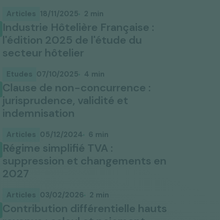
Découvrez l'accompagnement de RYDGE
Tous les bureaux
Avocats
Articles
18/11/2025
2 min
Industrie Hôtelière Française :
PME
ETI
Nos articles et analyses
Pack Performance
Pack Performance
Pack Performance
Pack Performance
Pack Performance
l'édition 2025 de l'étude du
secteur hôtelier
Pack Performance
Actualité institutionnelle
Etudes
07/10/2025
4 min
Clause de non-concurrence :
jurisprudence, validité et
indemnisation
Articles
05/12/2024
6 min
Régime simplifié TVA :
suppression et changements en
2027
Articles
03/02/2026
2 min
Contribution différentielle hauts