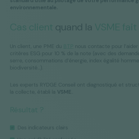
standard utile au pilotage de votre performance g
environnementale.
Cas client
quand la
VSME fait 
Un client, une PME du
BTP
nous contacte pour l’aider 
critères ESG pour 10 % de la note (avec des demandes
serre, consommations d’énergie, index égalité homme
biodiversité…).
Les experts RYDGE Conseil ont diagnostiqué et structu
la collecte, établi la
VSME
..
Résultat ?
Des indicateurs clairs