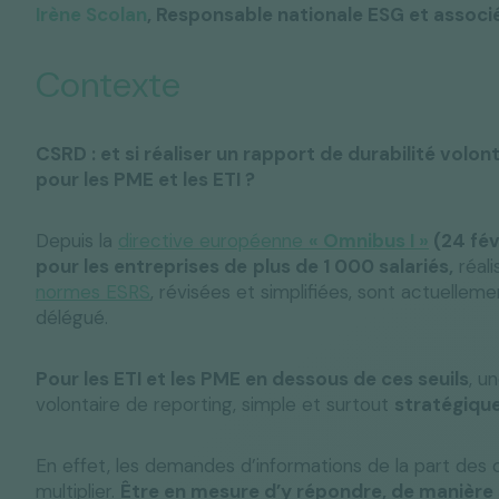
Irène Scolan
, Responsable nationale ESG et assoc
Contexte
CSRD : et si réaliser un rapport de durabilité volo
pour les PME et les ETI ?
Depuis la
directive européenne
« Omnibus I »
(24 fév
pour les entreprises de
plus de 1 000 salariés,
réal
normes ESRS
, révisées et simplifiées, sont actuellem
délégué.
Pour les ETI et les PME en dessous de ces seuils
, u
volontaire de reporting, simple et surtout
stratégiqu
En effet, les demandes d’informations de la part des c
multiplier.
Être en mesure d’y répondre, de manière 