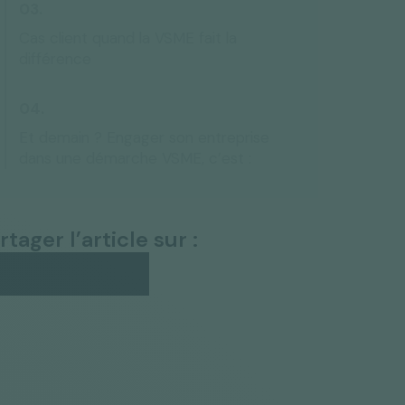
Cas client quand la VSME fait la
différence
Et demain ? Engager son entreprise
dans une démarche VSME, c’est :
rtager l’article sur :