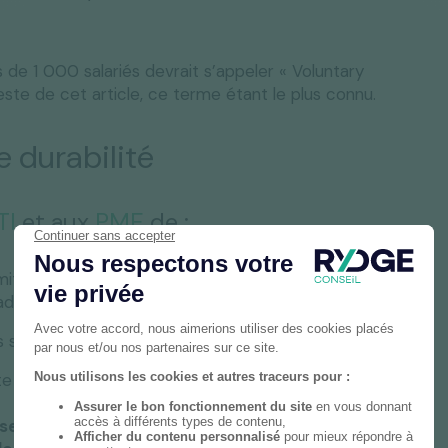
 de 1 000 salariés devrait s’appeler « Voluntary
este de cet article, ce terme étant le plus connu.
e durabilité
TI
et aux
PME
de :
mitant à la
VSME
les demandes d’informations, donc
 cadre reconnu et comparable ;
 soient fluides et efficaces ;
xte mouvant.
ise, ce rapport est à considérer comme un