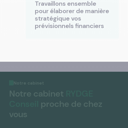
Travaillons ensemble
pour élaborer de manière
stratégique vos
prévisionnels financiers
Notre cabinet
Notre cabinet
RYDGE
Conseil
proche de chez
vous