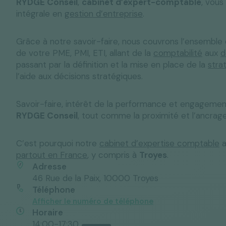
RYDGE Conseil
,
cabinet d’expert-comptable
, vous
intégrale en
gestion d’entreprise
.
Grâce à notre savoir-faire, nous couvrons l’ensemble
Solutions "C
de votre PME, PMI, ETI, allant de la
comptabilité
aux
d
Tous nos services
Media & Actualités
Espace Pres
passant par la définition et la mise en place de la
stra
l’aide aux décisions stratégiques.
Savoir-faire, intérêt de la performance et engagemen
RYDGE Conseil
, tout comme la proximité et l’ancrage 
C’est pourquoi notre
cabinet d’expertise comptable
a
partout en France
, y compris à
Troyes
.
Adresse
46 Rue de la Paix, 10000 Troyes
Téléphone
Afficher le numéro de téléphone
Horaire
14:00-17:30