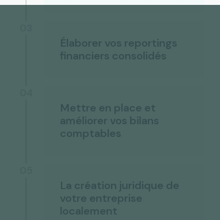
03
Élaborer vos reportings
financiers consolidés
04
Mettre en place et
améliorer vos bilans
comptables
05
La création juridique de
votre entreprise
localement