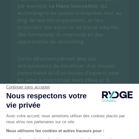
par exemple
Le Mans Innovation
, qui
accompagne les jeunes entreprises tout au
long de leur développement, en leur
proposant des espaces de travail adaptés,
des formations, du mentorat et des
opportunités de networking.
Cette structure permet ainsi aux
entrepreneurs de bénéficier d’un soutien
personnalisé et d’un réseau d’experts pour
les aider à concrétiser leurs idées et à
développer leur activité.
De plus,
Le Mans Innovation
dispose
également de partenariats avec des
acteurs locaux et régionaux, facilitant, ainsi,
l’accès aux financements et aux
ressources nécessaires.