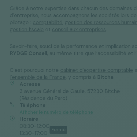
Grâce à notre expertise dans chacun des domaines
d’entreprise, nous accompagnons les sociétés lors de
pilotage :
comptabilité
,
gestion des ressources humai
gestion fiscale
et
conseil aux entreprises
.
Solutions "C
Tous nos services
Media & Actualités
Espace Pres
Savoir-faire, souci de la performance et implication s
RYDGE Conseil
, au même titre que l’accessibilité et l’
C’est pourquoi notre
cabinet d’expertise comptable
a
l’ensemble de la France
, y compris à
Bitche
.
Adresse
3 avenue Général de Gaulle, 57230 Bitche
(Résidence du Parc)
Téléphone
Afficher le numéro de téléphone
Horaire
08:30-12:00
13:30-17:00