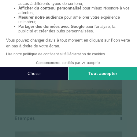
Trouvez dès aujourd'hui votre
interlocuteur
préféré RYDGE Conseil
près de chez vous et
bénéficiez d'un
accompagnement local et sur
mesure
.
Etampes