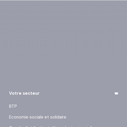
Vous pouvez vous désinscrire à tout moment à l’aide
des liens de désinscription ou en cliquant sur ce lien :
j’exerce mes droits
.
Votre secteur
BTP
Economie sociale et solidaire