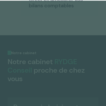
bilans comptables
Notre cabinet
Notre cabinet
RYDGE
Conseil
proche de chez
vous