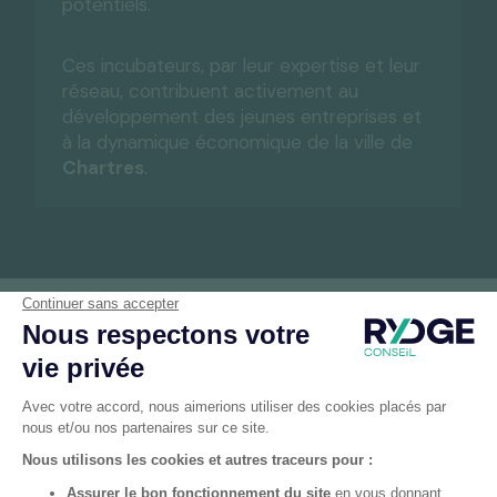
potentiels.
Ces incubateurs, par leur expertise et leur
réseau, contribuent activement au
développement des jeunes entreprises et
à la dynamique économique de la ville de
Chartres
.
Un bureau RYDGE Conseil près de chez vous
Bureaux
RYDGE Conseil
proches de Chartres