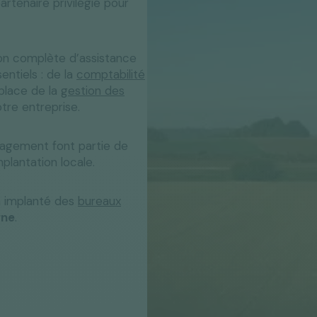
artenaire privilégié pour
Bénéficiez de nos conseils en
Rennes
Lille
investissements et prévoyance
Facturation
Dirigeants
Nos bureaux
Pack Essentiel
Pack Essentiel
Pack Essentiel
Pack Essentiel
Pack Essentiel
Pack Confort
Pack Confort
Pack Confort
Pack Confort
Pack Confort
électronique
ion complète d’assistance
lés en main"
Pack Essentiel
Pack Confort
entiels : de la
comptabilité
se
Publications officielles
 place de la
gestion des
tre entreprise.
gagement font partie de
plantation locale.
 implanté des
bureaux
ne
.