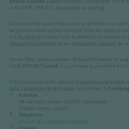
RYDGE Conseil
, cabinet d’expert-comptable, est le p
votre PME, PMI, ETI, association ou startup.
Grâce à notre savoir-faire, nous proposons une solut
Solutions "C
en gestion d’entreprise, couvrant tous les aspects ess
Tous nos services
Media & Actualités
Espace Pres
à la
fiscalité
, en passant par la définition et la mise en
ressources humaines
et les
démarches juridique
de vo
Savoir-faire, préoccupation de la performance et en
l’ADN
RYDGE Conseil
, tout comme la proximité et l’im
C’est pourquoi notre
cabinet d’expertise comptable
a
dans l’ensemble de la France
, notamment à
Compièg
Adresse
114 rue Saint Lazare, 60200 Compiègne
(Pavillon Marie Louise)
Téléphone
Afficher le numéro de téléphone
Horaire