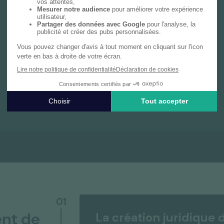
Notre cabinet de gestion privée vous
accompagne avec une expertise dédiée,
couvrant le bilan patrimonial, les déclarations
fiscales personnelles et des conseils sur
mesure en investissement et prévoyance.
En savoir plus
01
nt de
La création juridique 