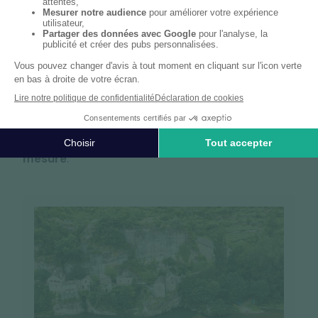
Un bureau RYDGE Conseil près de chez vous
Bureaux
RYDGE Conseil
proches de Graulhet
Trouvez dès aujourd'hui votre
interlocuteur
préféré RYDGE Conseil
près de chez vous et
bénéficiez d'un
accompagnement local et sur
mesure
.