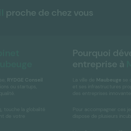
l
proche de chez vous
binet
Pourquoi dév
aubeuge
entreprise à
ise,
RYDGE Conseil
La ville de
Maubeuge
se 
ions ou startups,
et ses infrastructures p
ualité.
des entreprises innovante
s
, touche la globalité
Pour accompagner ces jeun
nt de votre
dispose de plusieurs incu