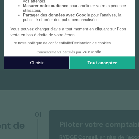
Notre cabinet de gestion privée vous
accompagne avec une expertise dédiée,
couvrant le bilan patrimonial, les déclarations
fiscales personnelles et des conseils sur
mesure en investissement et prévoyance.
En savoir plus
01
nt de
Piloter votre comptabi
RYDGE Conseil
, en plus de l’
acc