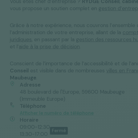
Vous êtes chef d’entreprise ?
RYDGE Conseil
,
cabin
vous propose un soutien complet en
gestion d’entrep
Grâce à notre expérience, nous couvrons l’ensemble
Solutions "C
l’administration de votre entreprise, allant de la
compta
Tous nos services
Media & Actualités
Espace Pres
juridiques
, en passant par la
gestion des ressources h
et l’
aide à la prise de décision
.
Conscient de l’importance de l’accessibilité et de l’anc
Conseil
est visible dans de nombreuses
villes en Fra
Maubeuge
.
Adresse
48 boulevard de l'Europe, 59600 Maubeuge
(Immeuble Europe)
Téléphone
Afficher le numéro de téléphone
Horaire
09:00-12:30
13:30-17:00