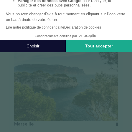
Trouvez dès aujourd'hui votre
interlocuteur
préféré RYDGE Conseil
près de chez vous et
bénéficiez d'un
accompagnement local et sur
mesure
.
Marseille