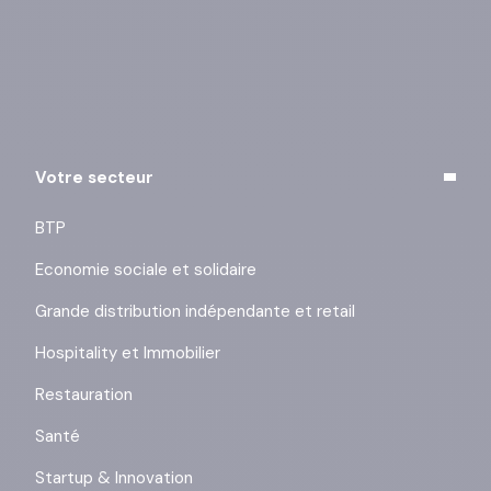
Vous pouvez vous désinscrire à tout moment à l’aide
des liens de désinscription ou en cliquant sur ce lien :
j’exerce mes droits
.
Votre secteur
BTP
Economie sociale et solidaire
Grande distribution indépendante et retail
Hospitality et Immobilier
Restauration
Santé
Startup & Innovation