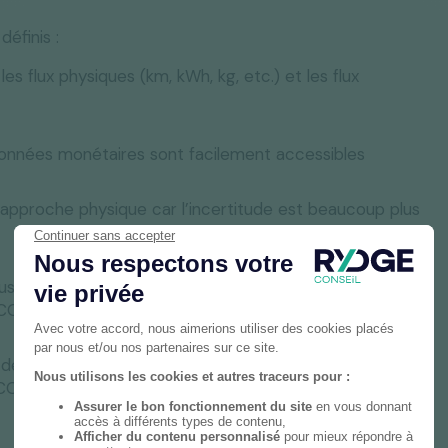
éfinis :
es flux physiques (km, kWh, kg, etc.) et les flux
 données monétaires sont facilement accessibles
l’approche physique car l’incertitude est beaucoup plus
sous formes d’émissions carbone (en kgCO₂) en leur
gCO₂/unité physique ou kgCO₂/€
 de l’entreprise par poste d’émissions. Cela permettra
de CO₂ et de les comparer avec des moyennes