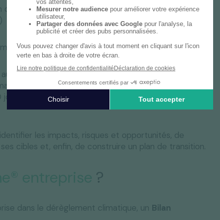
on des émissions de GES (responsables, jalons, moyens
)
la mise en œuvre pas à pas des premières actions.
ux entreprises de travailler sur un modèle
émarche
ACT (Assessing Low Carbone Transition)
Pas à
 jours) pour préparer, structurer et mettre en œuvre
identifier les impacts, risques et opportunités, de
 ses cibles et, enfin, de construire un plan de transition.
e® entreprise
?
prise dans le dérèglement climatique, un
Bilan