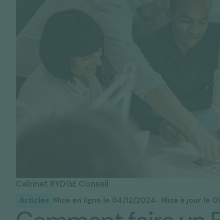
Solutions "C
Tous nos services
Media & Actualités
Espace Pres
Cabinet RYDGE Conseil
Articles
Mise en ligne le 04/12/2024
Mise à jour le 