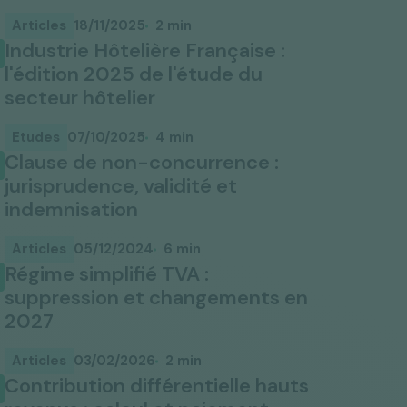
Découvrez l'accompagnement de RYDGE
Tous les bureaux
Avocats
Articles
18/11/2025
2 min
Industrie Hôtelière Française :
PME
ETI
Nos articles et analyses
Pack Performance
Pack Performance
Pack Performance
Pack Performance
Pack Performance
l'édition 2025 de l'étude du
secteur hôtelier
Pack Performance
Actualité institutionnelle
Etudes
07/10/2025
4 min
Clause de non-concurrence :
jurisprudence, validité et
indemnisation
Articles
05/12/2024
6 min
Régime simplifié TVA :
suppression et changements en
2027
Articles
03/02/2026
2 min
Contribution différentielle hauts