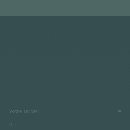
Vous pouvez vous désinscrire à tout moment à l’aide
des liens de désinscription ou en cliquant sur ce lien :
j’exerce mes droits
.
Votre secteur
BTP