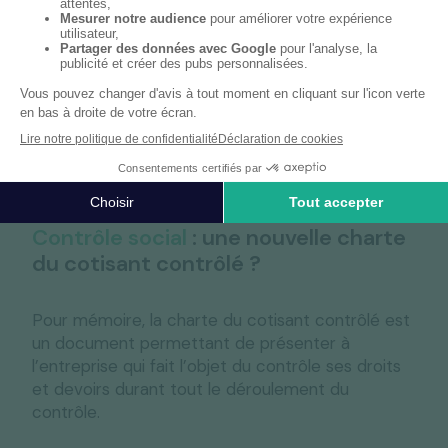
de l'arrêt de travail, soit de l'impossibilité de
procéder au contrôle pour un motif imputable au
salarié, tenant notamment à son refus de se
présenter à la convocation ou à son absence lors
de la visite à domicile.
Il revient ensuite à l’employeur de transmettre,
sans délai
, cette information au salarié.
Contrôle social
: une nouvelle charte
du cotisant contrôlé ?
Pour mémoire, la charte du cotisant contrôlé est
un document permettant de présenter à
l’entreprise qui fait l’objet du contrôle ses droits
et devoirs durant tout le déroulement du
contrôle.