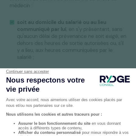
médecin :
soit au domicile du salarié ou au lieu
communiqué par lui
, en s'y présentant, sans
qu'aucun délai de prévenance ne soit exigé, en
dehors des heures de sortie autorisées ou, s'il
y a lieu, aux heures communiquées par le
salarié ;
soit au cabinet du médecin
, sur convocation
de celui-ci par tout moyen conférant date
certaine à la convocation : si le salarié est
dans l'impossibilité de se déplacer, notamment
en raison de son état de santé, il doit en
informer le médecin, en précisant les raisons.
Au terme de sa mission, le médecin informe
l'employeur, soit du caractère justifié ou injustifié