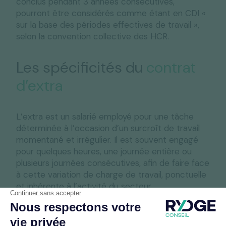
conclus pendant 3 années consécutives,
pourront être considérés comme étant en CDI «
sur la base des périodes effectives de travail »,
selon la convention collective des HCR.
Les spécificités du
contrat
d’extra
L’extra est un salarié employé pour une tâche
déterminée à l’occasion d’un surcroît de travail
momentané et irrégulier. Il est souvent engagé
pour quelques heures, une journée entière ou
plusieurs journées consécutives, afin de faire face
à cette variation de charge de travail, ponctuelle
et inhérente à l’activité du secteur.
Pour ces raisons, le contrat d’extra fait partie des
CDD dits d’usage, c’est-à-dire pour pourvoir des