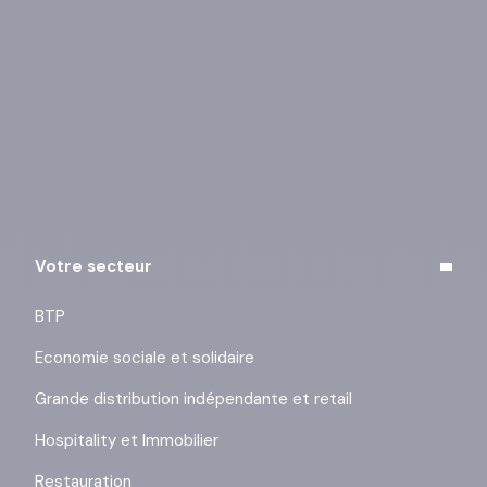
Vous pouvez vous désinscrire à tout moment à l’aide
des liens de désinscription ou en cliquant sur ce lien :
j’exerce mes droits
.
Votre secteur
BTP
Economie sociale et solidaire
Grande distribution indépendante et retail
Hospitality et Immobilier
Restauration