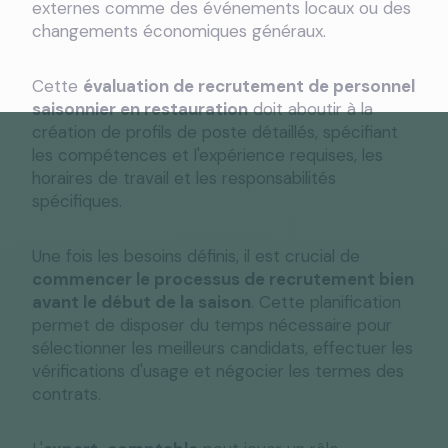
externes comme des événements locaux ou des
changements économiques généraux.
Cette
évaluation de recrutement de personnel
saisonnier en restauration
doit aboutir à la
création de profils de poste détaillés, spécifiant
les compétences et l'expérience requises, les
horaires de travail et les responsabilités
spécifiques.
Une fois les besoins définis, il est crucial de
commencer le processus de recrutement bien
avant le début de la saison
. Cette planification
permet de disposer du temps nécessaire pour
sélectionner les meilleurs candidats, effectuer les
vérifications d'usage et négocier les termes des
contrats.