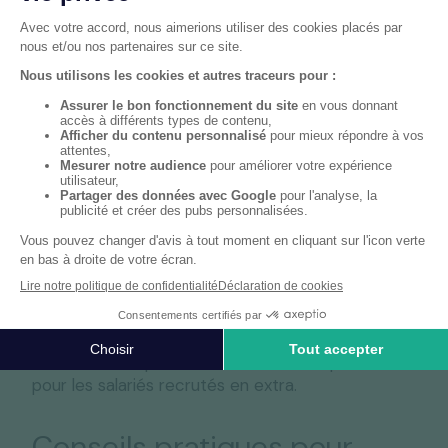
emplois temporaires par nature dont l’usage dans
la profession est de ne pas recourir au CDI.
Le recours à des extras successifs est autorisé
sous réserve de justifier que les emplois occupés
par ces salariés sont temporaires. Il faut que
l’emploi occupé soit rattaché à un
événement
particulier
qui démontre le caractère
nécessairement temporaire de l’emploi (mariage,
dîner du Nouvel An, banquet, salon professionnel,
etc.).
Pour chaque vacation, un contrat d’extra doit
être conclu par écrit et une DPAE. Là non plus,
l’indemnité de précarité de 10 % n’est pas due
pour les salariés recrutés en extra.
Conseils pratiques pour