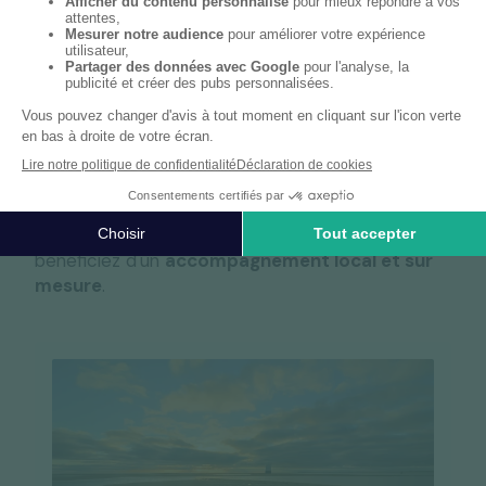
Un bureau RYDGE Conseil près de chez vous
Bureaux
RYDGE Conseil
proches de La Roche-sur-
Yon
Trouvez dès aujourd'hui votre
interlocuteur
préféré RYDGE Conseil
près de chez vous et
bénéficiez d'un
accompagnement local et sur
mesure
.