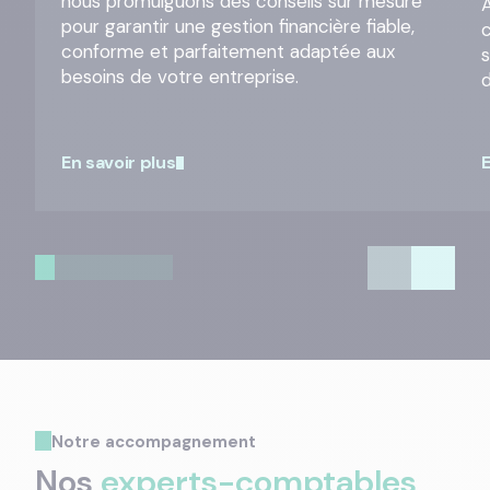
nous promulguons des conseils sur mesure
A
pour garantir une gestion financière fiable,
conforme et parfaitement adaptée aux
besoins de votre entreprise.
En savoir plus
E
Notre accompagnement
Nos
experts-comptables