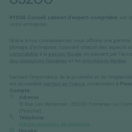
RYDGE Conseil
,
cabinet d’expert-comptable
, est 
votre entreprise.
Solutions "C
Tous nos services
Media & Actualités
Espace Pres
Grâce à nos connaissances, nous offrons une gamme
pilotage d’entreprise, couvrant chacun des aspects ess
comptabilité
à la
gestion fiscale
, en passant par l’a
des ressources humaines
et les
procédures légales
.
Sachant l’importance de la proximité et de l’implantat
est accessible
partout en France
, notamment à
Piss
Compte
.
Adresse
19 Rue Les Moriennes , 85200 Fontenay-Le-Com
(Pissotte)
Téléphone
Afficher le numéro de téléphone
Horaire