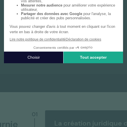
Notre cabinet de gestion privée vous
accompagne avec une expertise dédiée,
couvrant le bilan patrimonial, les déclarations
fiscales personnelles et des conseils sur
mesure en investissement et prévoyance.
En savoir plus
01
urnie
La création juridique 