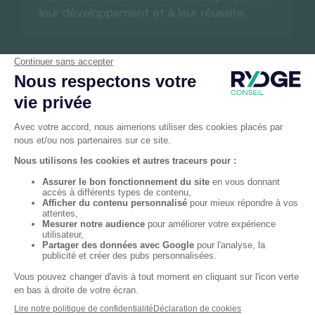
leur développement et à leur réussite.
Un bureau RYDGE Conseil près de chez vous
Bureaux
RYDGE Conseil
proches de Lons-le-
Saunier
Trouvez dès aujourd'hui votre
interlocuteur
préféré RYDGE Conseil
près de chez vous et
bénéficiez d'un
accompagnement local et sur
mesure
.