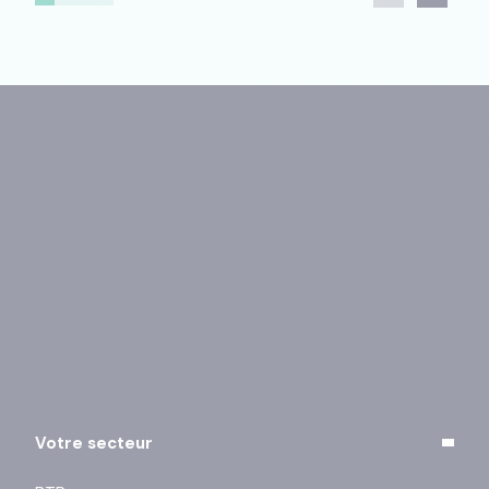
Vous pouvez vous désinscrire à tout moment à l’aide
des liens de désinscription ou en cliquant sur ce lien :
j’exerce mes droits
.
Votre secteur