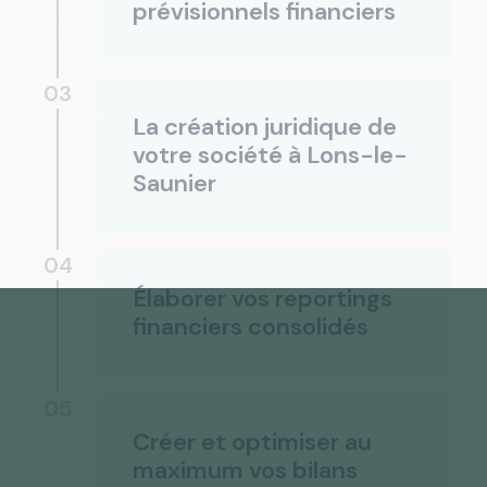
prévisionnels financiers
03
La création juridique de
votre société à Lons-le-
Saunier
04
Élaborer vos reportings
financiers consolidés
05
Créer et optimiser au
maximum vos bilans