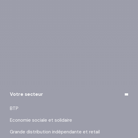
Vous pouvez vous désinscrire à tout moment à l’aide
des liens de désinscription ou en cliquant sur ce lien :
j’exerce mes droits
.
Votre secteur
BTP
Economie sociale et solidaire
Grande distribution indépendante et retail