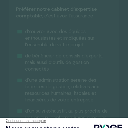
Préférer notre cabinet d’expertise
comptable
, c’est avoir l’assurance :
d’œuvrer avec des équipes
enthousiastes et impliquées sur
l’ensemble de votre projet
de bénéficier de conseils d’experts,
mais aussi d’outils de gestion
connectés
d’une administration sereine des
facettes de gestion, relatives aux
ressources humaines, fiscales et
financières de votre entreprise
d’un suivi exhaustif, au plus proche de
vos enjeux, conforme à vos principes.