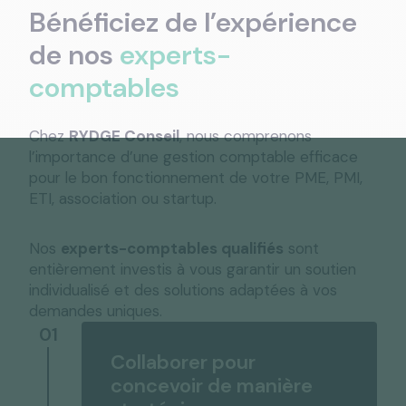
Bénéficiez de l’expérience
de nos
experts-
comptables
Chez
RYDGE Conseil
, nous comprenons
l’importance d’une gestion comptable efficace
pour le bon fonctionnement de votre PME, PMI,
ETI, association ou startup.
Nos
experts-comptables qualifiés
sont
entièrement investis à vous garantir un soutien
individualisé et des solutions adaptées à vos
demandes uniques.
01
Collaborer pour
concevoir de manière