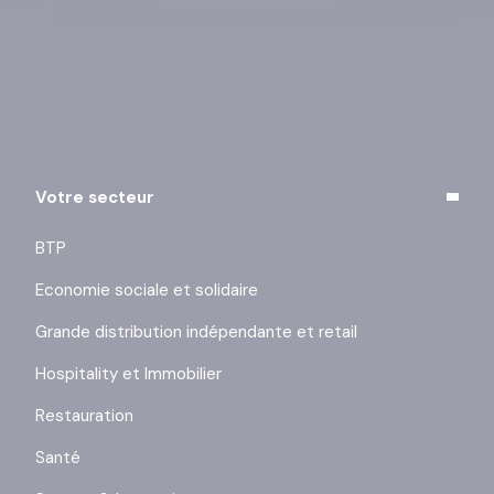
Vous pouvez vous désinscrire à tout moment à l’aide
des liens de désinscription ou en cliquant sur ce lien :
j’exerce mes droits
.
Votre secteur
BTP
Economie sociale et solidaire
Grande distribution indépendante et retail
Hospitality et Immobilier
Restauration
Santé