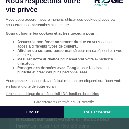
Pourquoi lancer votre
entreprise à
Saint-
André
?
La ville de
Saint-André
est reconnue pour
son dynamisme économique et son soutien
aux jeunes entreprises innovantes.
Grâce à ses infrastructures modernes et
ses nombreux avantages,
Saint-André
offre un environnement propice au
développement des startups.
Les incubateurs de la ville, tels que
l’
incubateur Saint-André
et l’
incubateur
Innov’Up
, jouent un rôle clé dans