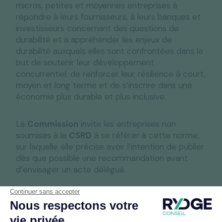
micros, petites et moyennes entreprises à
répondre à leurs fournisseurs, à leurs banques et
investisseurs concernant des questions de
durabilité et à appréhender les enjeux de
durabilité auxquels elles sont confrontées dans le
but de soutenir leur développement
concurrentiel, de renforcer leur résilience à court,
moyen et long terme et de s’inscrire dans une
économie plus durable et plus inclusive.
La
Commission
invite les entreprises non
soumises à la
CSRD
à se référer à cette norme,
sur laquelle elle précise avoir l’intention de publier
dès que possible une recommandation avant
d’envisager un acte délégué.
La
norme VSME
, encore à l’état de proposition
faite par
l’EFRAG à la Commission
comporte
deux niveaux de reporting : un
module de base