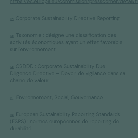
https://ec.europa.eu/commission/presscorner/detail/f
Corporate Sustainability Directive Reporting
[2]
Taxonomie : désigne une classification des
[3]
activités économiques ayant un effet favorable
sur l'environnement.
CSDDD : Corporate Sustainability Due
[4]
Diligence Directive – Devoir de vigilance dans sa
chaine de valeur
Environnement, Social, Gouvernance
[5]
European Sustainability Reporting Standards
[6]
(ESRS) : normes européennes de reporting de
durabilité