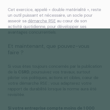
Cet exercice, appelé « double matérialité », reste
un outil puissant et nécessaire, un socle pour
asseoir sa
démarche RSE
au cœur de son
activité quotidienne, pour développer ses
avantages concurrentiels.
Et maintenant, que pouvez-vous
faire ?
Si vous êtes toujours concernés par la publication
de la
CSRD
, poursuivez vos travaux, surtout
piloter vos politiques, actions et cibles, cœur de
votre démarche RSE ; vous adapterez votre
rapport de durabilité lorsque la norme aura été
revisitée.
Si votre entreprise compte moins de 1 000