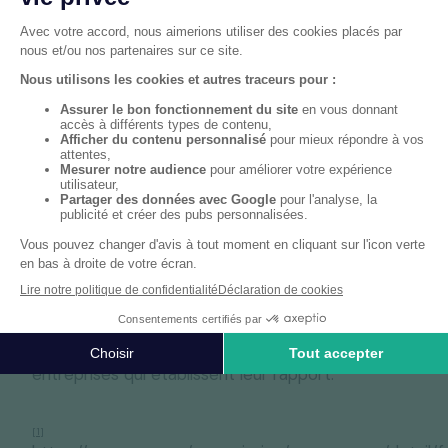
et un
module complet
.
module de base
: approche ciblée
constituant une exigence minimale pour les
entreprises ;
module complet
: définit des données et
informations de durabilité susceptibles d’être
demandées par les banques, les investisseurs
et les entreprises clientes en plus des
informations contenues dans le module de
base.
Les informations demandées sont
proportionnées et adaptées à la taille des
entreprises qui établissent leur rapport.
[1]