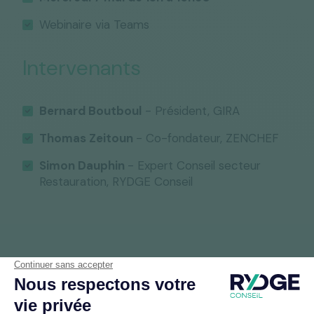
Webinaire via Teams
Intervenants
Bernard Boutboul
- Président, GIRA
Thomas Zeitoun
- Co-fondateur, ZENCHEF
Simon Dauphin
- Expert Conseil secteur
Restauration, RYDGE Conseil
Nos événements et nos articles
Découvrez nos