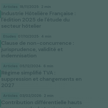
Découvrez l'accompagnement de RYDGE
Tous les bureaux
Avocats
Articles
18/11/2025
2 min
Industrie Hôtelière Française :
PME
ETI
Nos articles et analyses
Pack Performance
Pack Performance
Pack Performance
Pack Performance
Pack Performance
l'édition 2025 de l'étude du
secteur hôtelier
Pack Performance
Actualité institutionnelle
Etudes
07/10/2025
4 min
Clause de non-concurrence :
jurisprudence, validité et
indemnisation
Articles
05/12/2024
6 min
Régime simplifié TVA :
suppression et changements en
2027
Articles
03/02/2026
2 min
Contribution différentielle hauts