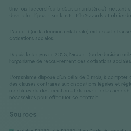
Une fois l’accord (ou la décision unilatérale) mettant 
devrez le déposer sur le site TéléAccords et obtiendrez
L’accord (ou la décision unilatérale) est ensuite tran
cotisations sociales.
Depuis le 1er janvier 2023, l’accord (ou la décision uni
l’organisme de recouvrement des cotisations sociales 
L’organisme dispose d’un délai de 3 mois, à compter d
des clauses contraires aux dispositions légales et régl
modalités de dénonciation et de révision des accords
nécessaires pour effectuer ce contrôle.
Sources
Articles R3262-4 à R3262-11 du Code du travail
(u