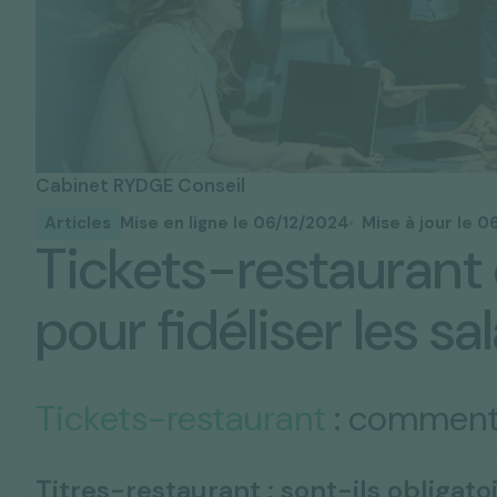
Solutions "C
Tous nos services
Media & Actualités
Espace Pres
Cabinet RYDGE Conseil
Articles
Mise en ligne le 06/12/2024
Mise à jour le 
Tickets-restaurant 
pour fidéliser les sa
Tickets-restaurant
:
comment 
Titres-restaurant : sont-ils obligato