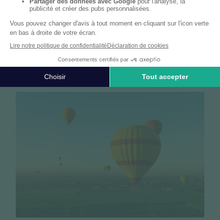
Nos événements et nos articles
Découvrez nos
événements
et
articles
Voir plus