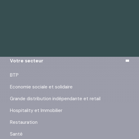
Vous pouvez vous désinscrire à tout moment à l’aide
des liens de désinscription ou en cliquant sur ce lien :
j’exerce mes droits
.
Votre secteur
BTP
Economie sociale et solidaire
Grande distribution indépendante et retail
Hospitality et Immobilier
Restauration
Santé